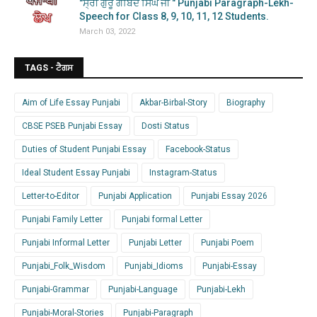
"ਸ੍ਰੀ ਗੁਰੂ ਗੋਬਿੰਦ ਸਿੰਘ ਜੀ " Punjabi Paragraph-Lekh-
Speech for Class 8, 9, 10, 11, 12 Students.
March 03, 2022
TAGS - ਟੈਗਸ
Aim of Life Essay Punjabi
Akbar-Birbal-Story
Biography
CBSE PSEB Punjabi Essay
Dosti Status
Duties of Student Punjabi Essay
Facebook-Status
Ideal Student Essay Punjabi
Instagram-Status
Letter-to-Editor
Punjabi Application
Punjabi Essay 2026
Punjabi Family Letter
Punjabi formal Letter
Punjabi Informal Letter
Punjabi Letter
Punjabi Poem
Punjabi_Folk_Wisdom
Punjabi_Idioms
Punjabi-Essay
Punjabi-Grammar
Punjabi-Language
Punjabi-Lekh
Punjabi-Moral-Stories
Punjabi-Paragraph