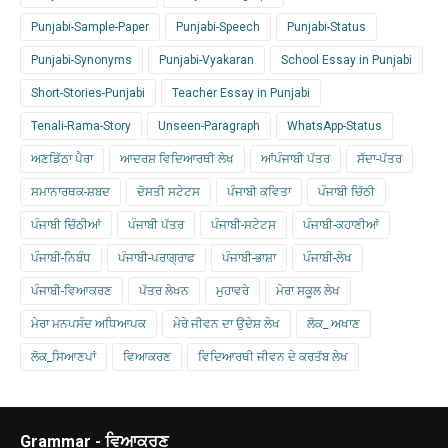
Punjabi-Sample-Paper
Punjabi-Speech
Punjabi-Status
Punjabi-Synonyms
Punjabi-Vyakaran
School Essay in Punjabi
Short-Stories-Punjabi
Teacher Essay in Punjabi
Tenali-Rama-Story
Unseen-Paragraph
WhatsApp-Status
ਅਣਡਿੱਠਾ ਪੈਰਾ
ਆਦਰਸ਼ ਵਿਦਿਆਰਥੀ ਲੇਖ
ਆਂਪੰਜਾਬੀ ਪੱਤਰ
ਸੱਦਾ-ਪੱਤਰ
ਸਮਾਨਾਰਥਕ-ਸ਼ਬਦ
ਦੋਸਤੀ ਸਟੇਟਸ
ਪੰਜਾਬੀ ਕਵਿਤਾ
ਪੰਜਾਬੀ ਚਿੱਠੀ
ਪੰਜਾਬੀ ਚਿੱਠੀਆਂ
ਪੰਜਾਬੀ ਪੱਤਰ
ਪੰਜਾਬੀ-ਸਟੇਟਸ
ਪੰਜਾਬੀ-ਕਹਾਣੀਆਂ
ਪੰਜਾਬੀ-ਨਿਬੰਧ
ਪੰਜਾਬੀ-ਪਰਾਗ੍ਰਾਫ
ਪੰਜਾਬੀ-ਭਾਸ਼ਾ
ਪੰਜਾਬੀ-ਲੇਖ
ਪੰਜਾਬੀ-ਵਿਆਕਰਣ
ਪੱਤਰ ਲੇਖਨ
ਮੁਹਾਵਰੇ
ਮੇਰਾ ਸਕੂਲ ਲੇਖ
ਮੇਰਾ ਮਨਪਸੰਦ ਅਧਿਆਪਕ
ਮੇਰੇ ਜੀਵਨ ਦਾ ਉਦੇਸ਼ ਲੇਖ
ਲੋਕ_ ਅਖਾਣ
ਲੋਕ_ਸਿਆਣਪਾਂ
ਵਿਆਕਰਣ
ਵਿਦਿਆਰਥੀ ਜੀਵਨ ਦੇ ਕਰਤੱਬ ਲੇਖ
Grammar - ਵਿਆਕਰਣ