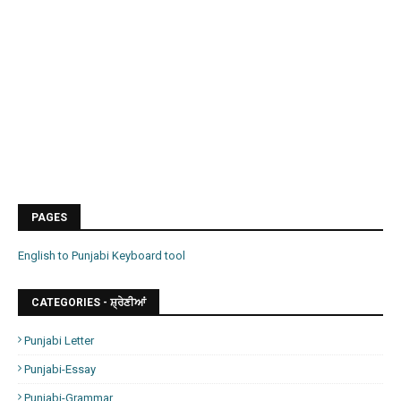
PAGES
English to Punjabi Keyboard tool
CATEGORIES - ਸ਼੍ਰੇਣੀਆਂ
Punjabi Letter
Punjabi-Essay
Punjabi-Grammar