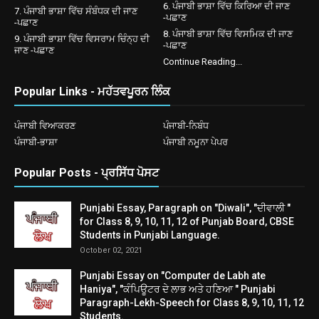
6. ਪੰਜਾਬੀ ਭਾਸ਼ਾ ਵਿੱਚ ਕਿਰਿਆ ਦੀ ਜਾਣ
7. ਪੰਜਾਬੀ ਭਾਸ਼ਾ ਵਿੱਚ ਸੰਬੰਧਕ ਦੀ ਜਾਣ
-ਪਛਾਣ
-ਪਛਾਣ
8. ਪੰਜਾਬੀ ਭਾਸ਼ਾ ਵਿੱਚ ਵਿਸਮਿਕ ਦੀ ਜਾਣ
9. ਪੰਜਾਬੀ ਭਾਸ਼ਾ ਵਿੱਚ ਵਿਸਰਾਮ ਚਿੰਨ੍ਹ ਦੀ
-ਪਛਾਣ
ਜਾਣ -ਪਛਾਣ
Continue Reading...
Popular Links - ਮਹੱਤਵਪੂਰਨ ਲਿੰਕ
ਪੰਜਾਬੀ ਵਿਆਕਰਣ
ਪੰਜਾਬੀ-ਨਿਬੰਧ
ਪੰਜਾਬੀ-ਭਾਸ਼ਾ
ਪੰਜਾਬੀ ਨਮੂਨਾ ਪੇਪਰ
Popular Posts - ਪ੍ਰਸਿੱਧ ਪੋਸਟ
Punjabi Essay, Paragraph on "Diwali", "ਦੀਵਾਲੀ "
for Class 8, 9, 10, 11, 12 of Punjab Board, CBSE
Students in Punjabi Language.
October 02, 2021
Punjabi Essay on "Computer de Labh ate
Haniya", "ਕੰਪਿਊਟਰ ਦੇ ਲਾਭ ਅਤੇ ਹਣਿਆ " Punjabi
Paragraph-Lekh-Speech for Class 8, 9, 10, 11, 12
Students.