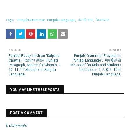
Tags:
Punjabi-Grammar
Punjabi-Language
ਪੰਜਾਬੀ-ਭਾਸ਼ਾ
ਵਿਆਕਰਣ
OLDER
NEWER
Punjabi Essay, Lekh on "Kalpana
Punjabi Grammar "Proverbs in
Chawla", "ਕਲਪਨਾ ਚਾਵਲਾ" Punjabi
Punjabi Language", "ਅਖਾਉਤਾਂ ਦੀ
Paragraph, Speech for Class 8, 9,
ਜਾਣ -ਪਛਾਣ" for Kids and Students
10, 11, 12 Students in Punjabi
for Class 5, 6, 7, 8, 9, 10 in
Language.
Punjabi Language.
YOU MAY LIKE THESE POSTS
POST A COMMENT
0 Comments