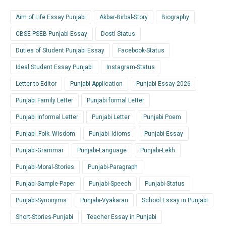
Aim of Life Essay Punjabi
Akbar-Birbal-Story
Biography
CBSE PSEB Punjabi Essay
Dosti Status
Duties of Student Punjabi Essay
Facebook-Status
Ideal Student Essay Punjabi
Instagram-Status
Letter-to-Editor
Punjabi Application
Punjabi Essay 2026
Punjabi Family Letter
Punjabi formal Letter
Punjabi Informal Letter
Punjabi Letter
Punjabi Poem
Punjabi_Folk_Wisdom
Punjabi_Idioms
Punjabi-Essay
Punjabi-Grammar
Punjabi-Language
Punjabi-Lekh
Punjabi-Moral-Stories
Punjabi-Paragraph
Punjabi-Sample-Paper
Punjabi-Speech
Punjabi-Status
Punjabi-Synonyms
Punjabi-Vyakaran
School Essay in Punjabi
Short-Stories-Punjabi
Teacher Essay in Punjabi