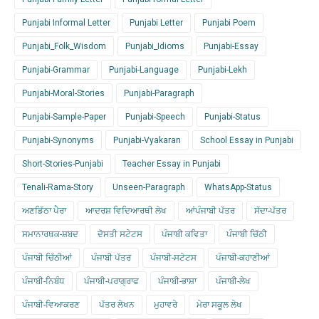
Punjabi Informal Letter
Punjabi Letter
Punjabi Poem
Punjabi_Folk_Wisdom
Punjabi_Idioms
Punjabi-Essay
Punjabi-Grammar
Punjabi-Language
Punjabi-Lekh
Punjabi-Moral-Stories
Punjabi-Paragraph
Punjabi-Sample-Paper
Punjabi-Speech
Punjabi-Status
Punjabi-Synonyms
Punjabi-Vyakaran
School Essay in Punjabi
Short-Stories-Punjabi
Teacher Essay in Punjabi
Tenali-Rama-Story
Unseen-Paragraph
WhatsApp-Status
ਅਣਡਿੱਠਾ ਪੈਰਾ
ਆਦਰਸ਼ ਵਿਦਿਆਰਥੀ ਲੇਖ
ਆਂਪੰਜਾਬੀ ਪੱਤਰ
ਸੱਦਾ-ਪੱਤਰ
ਸਮਾਨਾਰਥਕ-ਸ਼ਬਦ
ਦੋਸਤੀ ਸਟੇਟਸ
ਪੰਜਾਬੀ ਕਵਿਤਾ
ਪੰਜਾਬੀ ਚਿੱਠੀ
ਪੰਜਾਬੀ ਚਿੱਠੀਆਂ
ਪੰਜਾਬੀ ਪੱਤਰ
ਪੰਜਾਬੀ-ਸਟੇਟਸ
ਪੰਜਾਬੀ-ਕਹਾਣੀਆਂ
ਪੰਜਾਬੀ-ਨਿਬੰਧ
ਪੰਜਾਬੀ-ਪਰਾਗ੍ਰਾਫ
ਪੰਜਾਬੀ-ਭਾਸ਼ਾ
ਪੰਜਾਬੀ-ਲੇਖ
ਪੰਜਾਬੀ-ਵਿਆਕਰਣ
ਪੱਤਰ ਲੇਖਨ
ਮੁਹਾਵਰੇ
ਮੇਰਾ ਸਕੂਲ ਲੇਖ