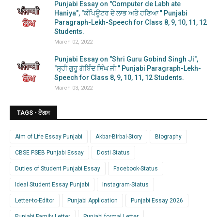
Punjabi Essay on "Computer de Labh ate
Haniya", "ਕੰਪਿਊਟਰ ਦੇ ਲਾਭ ਅਤੇ ਹਣਿਆ " Punjabi
Paragraph-Lekh-Speech for Class 8, 9, 10, 11, 12
Students.
March 02, 2022
Punjabi Essay on "Shri Guru Gobind Singh Ji",
"ਸ੍ਰੀ ਗੁਰੂ ਗੋਬਿੰਦ ਸਿੰਘ ਜੀ " Punjabi Paragraph-Lekh-
Speech for Class 8, 9, 10, 11, 12 Students.
March 03, 2022
TAGS - ਟੈਗਸ
Aim of Life Essay Punjabi
Akbar-Birbal-Story
Biography
CBSE PSEB Punjabi Essay
Dosti Status
Duties of Student Punjabi Essay
Facebook-Status
Ideal Student Essay Punjabi
Instagram-Status
Letter-to-Editor
Punjabi Application
Punjabi Essay 2026
Punjabi Family Letter
Punjabi formal Letter