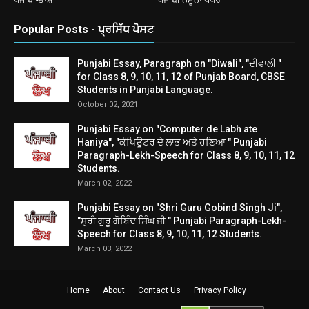
Popular Posts - ਪ੍ਰਸਿੱਧ ਪੋਸਟ
Punjabi Essay, Paragraph on "Diwali", "ਦੀਵਾਲੀ "
for Class 8, 9, 10, 11, 12 of Punjab Board, CBSE
Students in Punjabi Language.
October 02, 2021
Punjabi Essay on "Computer de Labh ate
Haniya", "ਕੰਪਿਊਟਰ ਦੇ ਲਾਭ ਅਤੇ ਹਣਿਆ " Punjabi
Paragraph-Lekh-Speech for Class 8, 9, 10, 11, 12
Students.
March 02, 2022
Punjabi Essay on "Shri Guru Gobind Singh Ji",
"ਸ੍ਰੀ ਗੁਰੂ ਗੋਬਿੰਦ ਸਿੰਘ ਜੀ " Punjabi Paragraph-Lekh-
Speech for Class 8, 9, 10, 11, 12 Students.
March 03, 2022
Home
About
Contact Us
Privacy Policy