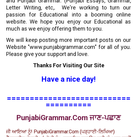
and
Punjabi Grammar
. (Punjabi Essays, Grammar,
Letter Writing, etc,. We're working to turn our
passion for
Educational
into a booming
online
website
. We hope you enjoy our
Educational
as
much as we enjoy offering them to you.
We will keep posting more important posts on our
Website "www.punjabigrammar.com" for all of you.
Please give your support and love.
Thanks For Visiting Our Site
Have a nice day!
===========================
==========
PunjabiGrammar.Com
ਜਾਣ-ਪਛਾਣ
ਜੀ ਆਇਆ ਨੂੰ! PunjabiGrammar.Com
(ਪੜ੍ਹਾਈ-ਲਿਖਿਆ)