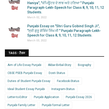
Haniya", "ਕੰਪਿਊਟਰ ਦੇ ਲਾਭ ਅਤੇ ਹਣਿਆ " Punjabi
Paragraph-Lekh-Speech for Class 8, 9, 10, 11, 12
Students.
March 02, 2022
Punjabi Essay on "Shri Guru Gobind Singh Ji",
"ਸ੍ਰੀ ਗੁਰੂ ਗੋਬਿੰਦ ਸਿੰਘ ਜੀ " Punjabi Paragraph-Lekh-
Speech for Class 8, 9, 10, 11, 12 Students.
March 03, 2022
TAGS - ਟੈਗਸ
Aim of Life Essay Punjabi
Akbar-Birbal-Story
Biography
CBSE PSEB Punjabi Essay
Dosti Status
Duties of Student Punjabi Essay
Facebook-Status
Ideal Student Essay Punjabi
Instagram-Status
Letter-to-Editor
Punjabi Application
Punjabi Essay 2026
Punjabi Family Letter
Punjabi formal Letter