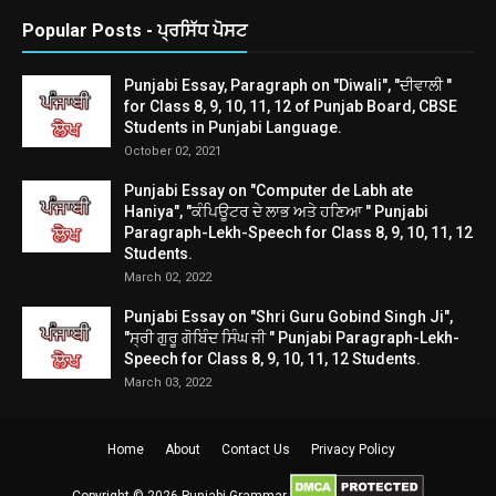
Popular Posts - ਪ੍ਰਸਿੱਧ ਪੋਸਟ
Punjabi Essay, Paragraph on "Diwali", "ਦੀਵਾਲੀ "
for Class 8, 9, 10, 11, 12 of Punjab Board, CBSE
Students in Punjabi Language.
October 02, 2021
Punjabi Essay on "Computer de Labh ate
Haniya", "ਕੰਪਿਊਟਰ ਦੇ ਲਾਭ ਅਤੇ ਹਣਿਆ " Punjabi
Paragraph-Lekh-Speech for Class 8, 9, 10, 11, 12
Students.
March 02, 2022
Punjabi Essay on "Shri Guru Gobind Singh Ji",
"ਸ੍ਰੀ ਗੁਰੂ ਗੋਬਿੰਦ ਸਿੰਘ ਜੀ " Punjabi Paragraph-Lekh-
Speech for Class 8, 9, 10, 11, 12 Students.
March 03, 2022
Home
About
Contact Us
Privacy Policy