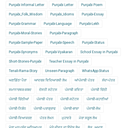
Punjabi Informal Letter
Punjabi Letter
Punjabi Poem
Punjabi_Folk_Wisdom
Punjabi_Idioms
Punjabi-Essay
Punjabi-Grammar
Punjabi-Language
Punjabi-Lekh
Punjabi-Moral-Stories
Punjabi-Paragraph
Punjabi-Sample-Paper
Punjabi-Speech
Punjabi-Status
Punjabi-Synonyms
Punjabi-Vyakaran
School Essay in Punjabi
Short-Stories-Punjabi
Teacher Essay in Punjabi
Tenali-Rama-Story
Unseen-Paragraph
WhatsApp-Status
ਅਣਡਿੱਠਾ ਪੈਰਾ
ਆਦਰਸ਼ ਵਿਦਿਆਰਥੀ ਲੇਖ
ਆਂਪੰਜਾਬੀ ਪੱਤਰ
ਸੱਦਾ-ਪੱਤਰ
ਸਮਾਨਾਰਥਕ-ਸ਼ਬਦ
ਦੋਸਤੀ ਸਟੇਟਸ
ਪੰਜਾਬੀ ਕਵਿਤਾ
ਪੰਜਾਬੀ ਚਿੱਠੀ
ਪੰਜਾਬੀ ਚਿੱਠੀਆਂ
ਪੰਜਾਬੀ ਪੱਤਰ
ਪੰਜਾਬੀ-ਸਟੇਟਸ
ਪੰਜਾਬੀ-ਕਹਾਣੀਆਂ
ਪੰਜਾਬੀ-ਨਿਬੰਧ
ਪੰਜਾਬੀ-ਪਰਾਗ੍ਰਾਫ
ਪੰਜਾਬੀ-ਭਾਸ਼ਾ
ਪੰਜਾਬੀ-ਲੇਖ
ਪੰਜਾਬੀ-ਵਿਆਕਰਣ
ਪੱਤਰ ਲੇਖਨ
ਮੁਹਾਵਰੇ
ਮੇਰਾ ਸਕੂਲ ਲੇਖ
ਮੇਰਾ ਮਨਪਸੰਦ ਅਧਿਆਪਕ
ਮੇਰੇ ਜੀਵਨ ਦਾ ਉਦੇਸ਼ ਲੇਖ
ਲੋਕ_ ਅਖਾਣ