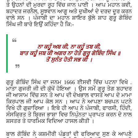
ਤੇ
ਉਹਨਾਂ
ਦੀ
ਮੁਰਦਾ
ਰੂਹ
ਵਿੱਚ
ਜਾਨ
ਪਾਈ
।
ਆਪ
ਮਹਾਨ
ਕਵੀ
,
ਬਹਾਦਰ
ਜਰਨੈਲ
,
ਸੂਝਵਾਨ
ਆਗੂ
ਅਤੇ
ਦੁਖੀਆਂ
ਦੇ
ਦਰਦ
ਦੂਰ
ਕਰਨ
ਵਾਲੇ
ਸਨ
।
ਪੰਜਾਬੀ
ਦਾ
ਮਹਾਨ
ਸ਼ਾਇਰ
ਬੁੱਲੇ
ਸ਼ਾਹ
ਗੁਰੂ
ਗੋਬਿੰਦ
ਸਿੰਘ
ਜੀ
ਬਾਰੇ
ਇਉਂ
ਕਹਿੰਦਾ
ਹੈ
ਕਿ
:-
ਨਾ
ਕਹੂੰ
ਅਬ
ਕੀ
,
ਨਾ
ਕਹੂੰ
ਤਬ
ਕੀ
,
ਬਾਤ
ਕਹੂੰ
ਜਬ
ਕੀ
ਅਗਰ
ਨਾ
ਹੋਤੇ
ਗੁਰੂ
ਗੋਬਿੰਦ
ਸਿੰਘ
॥
ਤੋਂ
ਸੁਨੰਤ
ਹੋਤੀ
ਸਭ
ਕੀ
।
ਗੁਰੂ
ਗੋਬਿੰਦ
ਸਿੰਘ
ਦਾ
ਜਨਮ
1666
ਈਸਵੀ
ਵਿੱਚ
ਪਟਨਾ
ਵਿਖੇ
.
ਮਾਤਾ
ਗੁਜਰੀ
ਜੀ
ਦੀ
ਕੁੱਖੋਂ
ਹੋਇਆ
।
ਉਸ
ਸਮੇਂ
ਗੁਰੂ
ਤੇਗ
ਬਹਾਦਰ
ਜੀ
ਆਸਾਮ
ਵਿੱਚ
ਸਨ
ਤੇ
ਆਪ
ਦੀ
ਦੇਖਭਾਲ
ਵਾਸਤੇ
ਆਪ
ਦੇ
ਮਾਮਾ
ਕਿਰਪਾਲ
ਜੀ
ਆਪ
ਕੋਲ
ਸਨ
।
ਆਪ
ਨੇ
ਆਪਣਾ
ਬਚਪਨ
ਪਟਨੇ
ਵਿਖੇ
ਹੀ
ਗੁਜ਼ਾਰਿਆ
।
ਇਥੇ
ਹੀ
ਆਪ
ਨੇ
ਪੰਜਾਬੀ
,
ਫਾਰਸੀ
,
ਹਿੰਦੀ
,
ਸੰਸਕ੍ਰਿਤ
ਤੇ
ਬ੍ਰਿਜ
ਭਾਸ਼ਾ
ਵਿਚ
ਨਿਪੁੰਨਤਾ
ਪ੍ਰਾਪਤ
ਕਰਨ
ਦੇ
ਨਾਲ
ਸ਼ਸਤਰ
ਤੇ
ਧਾਰਮਿਕ
ਵਿਦਿਆ
ਹਾਸਲ
ਕੀਤੀ
।
ਬਾਲ
ਗੋਬਿੰਦ
ਨੇ
ਕਸ਼ਮੀਰੀ
ਪੰਡਤਾਂ
ਦੀ
ਫਰਿਆਦ
ਸੁਣ
ਕੇ
ਆਪਣੇ