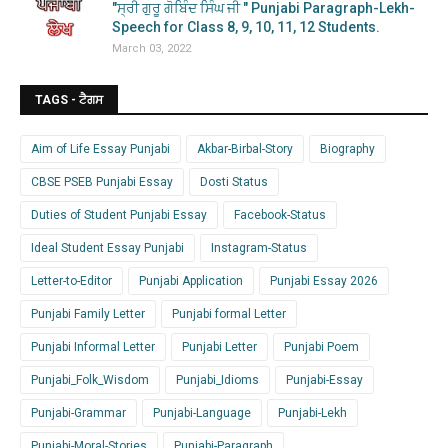
"ਸ੍ਰੀ ਗੁਰੂ ਗੋਬਿੰਦ ਸਿੰਘ ਜੀ " Punjabi Paragraph-Lekh-
Speech for Class 8, 9, 10, 11, 12 Students.
March 03, 2022
TAGS - ਟੈਗਸ
Aim of Life Essay Punjabi
Akbar-Birbal-Story
Biography
CBSE PSEB Punjabi Essay
Dosti Status
Duties of Student Punjabi Essay
Facebook-Status
Ideal Student Essay Punjabi
Instagram-Status
Letter-to-Editor
Punjabi Application
Punjabi Essay 2026
Punjabi Family Letter
Punjabi formal Letter
Punjabi Informal Letter
Punjabi Letter
Punjabi Poem
Punjabi_Folk_Wisdom
Punjabi_Idioms
Punjabi-Essay
Punjabi-Grammar
Punjabi-Language
Punjabi-Lekh
Punjabi-Moral-Stories
Punjabi-Paragraph