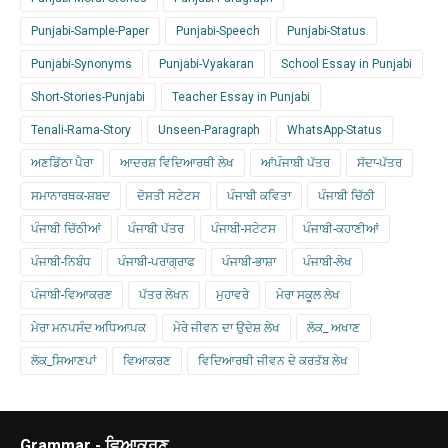
Punjabi-Sample-Paper
Punjabi-Speech
Punjabi-Status
Punjabi-Synonyms
Punjabi-Vyakaran
School Essay in Punjabi
Short-Stories-Punjabi
Teacher Essay in Punjabi
Tenali-Rama-Story
Unseen-Paragraph
WhatsApp-Status
ਅਣਡਿੱਠਾ ਪੈਰਾ
ਆਦਰਸ਼ ਵਿਦਿਆਰਥੀ ਲੇਖ
ਆਂਪੰਜਾਬੀ ਪੱਤਰ
ਸੱਦਾ-ਪੱਤਰ
ਸਮਾਨਾਰਥਕ-ਸ਼ਬਦ
ਦੋਸਤੀ ਸਟੇਟਸ
ਪੰਜਾਬੀ ਕਵਿਤਾ
ਪੰਜਾਬੀ ਚਿੱਠੀ
ਪੰਜਾਬੀ ਚਿੱਠੀਆਂ
ਪੰਜਾਬੀ ਪੱਤਰ
ਪੰਜਾਬੀ-ਸਟੇਟਸ
ਪੰਜਾਬੀ-ਕਹਾਣੀਆਂ
ਪੰਜਾਬੀ-ਨਿਬੰਧ
ਪੰਜਾਬੀ-ਪਰਾਗ੍ਰਾਫ
ਪੰਜਾਬੀ-ਭਾਸ਼ਾ
ਪੰਜਾਬੀ-ਲੇਖ
ਪੰਜਾਬੀ-ਵਿਆਕਰਣ
ਪੱਤਰ ਲੇਖਨ
ਮੁਹਾਵਰੇ
ਮੇਰਾ ਸਕੂਲ ਲੇਖ
ਮੇਰਾ ਮਨਪਸੰਦ ਅਧਿਆਪਕ
ਮੇਰੇ ਜੀਵਨ ਦਾ ਉਦੇਸ਼ ਲੇਖ
ਲੋਕ_ ਅਖਾਣ
ਲੋਕ_ਸਿਆਣਪਾਂ
ਵਿਆਕਰਣ
ਵਿਦਿਆਰਥੀ ਜੀਵਨ ਦੇ ਕਰਤੱਬ ਲੇਖ
Grammar - ਵਿਆਕਰਣ