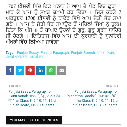
1707
ਈਸਵੀ
ਵਿੱਚ
ਇਕ
ਪਠਾਨ
ਨੇ
ਆਪ
ਦੇ
ਪੇਟ
ਵਿੱਚ
ਛੁਰਾ
।
ਮਾਰ
ਕੇ
ਆਪ
ਨੂੰ
ਸਖ਼ਤ
ਜ਼ਖ਼ਮੀ
ਕਰ
ਦਿੱਤਾ
।
ਜਿਸ
ਕਰਕੇ
7
ਅਕਤੂਬਰ
1708
ਈਸਵੀ
ਨੂੰ
ਨਾਂਦੇੜ
ਵਿਖੇ
ਆਪ
ਜੋਤੀ
ਜੋਤ
ਸਮਾ
ਗਏ
।
ਆਪ
ਨੇ
ਜੋਤੀ
ਜੋਤ
ਸਮਾਉਣ
ਤੋਂ
ਪਹਿਲਾਂ
ਸਿੱਖਾਂ
ਨੂੰ
ਹੁਕਮ
ਦਿੱਤਾ
ਕਿ
ਅੱਜ
॥
ਤੋਂ
ਬਾਅਦ
ਉਹਨਾਂ
ਦੇ
ਗੁਰੂ
,
ਗੁਰੂ
ਗ੍ਰੰਥ
ਸਾਹਿਬ
ਜੀ
ਹੋਣਗੇ
।
ਇਤਿਹਾਸ
ਵਿੱਚ
ਆਪ
ਦੀ
ਕੁਰਬਾਨੀ
ਨੂੰ
ਸੁਨਹਿਰੀ
ਅੱਖਰਾਂ
ਵਿੱਚ
ਲਿਖਿਆ
ਜਾਵੇਗਾ
।
Tags:
Punjabi-Essay
Punjabi-Paragraph
Punjabi-Speech
ਪੰਜਾਬੀ-ਨਿਬੰਧ
ਪੰਜਾਬੀ-ਪਰਾਗ੍ਰਾਫ
ਪੰਜਾਬੀ-ਲੇਖ
OLDER
NEWER
Punjabi Essay, Paragraph on
Punjabi Essay, Paragraph on
"Guru Nanak Dev Ji", "ਗੁਰੂ ਨਾਨਕ ਦੇਵ
"Mahatma Gandhi", "ਮਹਾਤਮਾ ਗਾਂਧੀ "
ਜੀ " for Class 8, 9, 10, 11, 12 of
for Class 8, 9, 10, 11, 12 of
Punjab Board, CBSE Students.
Punjab Board, CBSE Students.
YOU MAY LIKE THESE POSTS