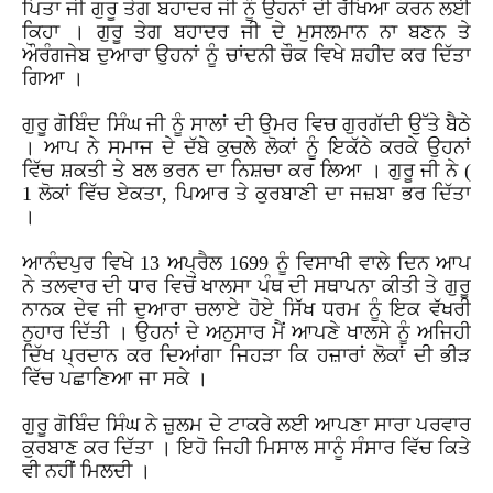
ਪਿਤਾ
ਜੀ
ਗੁਰੂ
ਤੇਗ
ਬਹਾਦਰ
ਜੀ
ਨੂੰ
ਉਹਨਾਂ
ਦੀ
ਰੱਖਿਆ
ਕਰਨ
ਲਈ
ਕਿਹਾ
।
ਗੁਰੂ
ਤੇਗ
ਬਹਾਦਰ
ਜੀ
ਦੇ
ਮੁਸਲਮਾਨ
ਨਾ
ਬਣਨ
ਤੇ
ਔਰੰਗਜੇਬ
ਦੁਆਰਾ
ਉਹਨਾਂ
ਨੂੰ
ਚਾਂਦਨੀ
ਚੌਕ
ਵਿਖੇ
ਸ਼ਹੀਦ
ਕਰ
ਦਿੱਤਾ
ਗਿਆ
।
ਗੁਰੂ
ਗੋਬਿੰਦ
ਸਿੰਘ
ਜੀ
ਨੂੰ
ਸਾਲਾਂ
ਦੀ
ਉਮਰ
ਵਿਚ
ਗੁਰਗੱਦੀ
ਉੱਤੇ
ਬੈਠੇ
।
ਆਪ
ਨੇ
ਸਮਾਜ
ਦੇ
ਦੱਬੇ
ਕੁਚਲੇ
ਲੋਕਾਂ
ਨੂੰ
ਇਕੱਠੇ
ਕਰਕੇ
ਉਹਨਾਂ
ਵਿੱਚ
ਸ਼ਕਤੀ
ਤੇ
ਬਲ
ਭਰਨ
ਦਾ
ਨਿਸ਼ਚਾ
ਕਰ
ਲਿਆ
।
ਗੁਰੂ
ਜੀ
ਨੇ
(
1
ਲੋਕਾਂ
ਵਿੱਚ
ਏਕਤਾ
,
ਪਿਆਰ
ਤੇ
ਕੁਰਬਾਣੀ
ਦਾ
ਜਜ਼ਬਾ
ਭਰ
ਦਿੱਤਾ
।
ਆਨੰਦਪੁਰ
ਵਿਖੇ
13
ਅਪ੍ਰੈਲ
1699
ਨੂੰ
ਵਿਸਾਖੀ
ਵਾਲੇ
ਦਿਨ
ਆਪ
ਨੇ
ਤਲਵਾਰ
ਦੀ
ਧਾਰ
ਵਿਚੋਂ
ਖਾਲਸਾ
ਪੰਥ
ਦੀ
ਸਥਾਪਨਾ
ਕੀਤੀ
ਤੇ
ਗੁਰੂ
ਨਾਨਕ
ਦੇਵ
ਜੀ
ਦੁਆਰਾ
ਚਲਾਏ
ਹੋਏ
ਸਿੱਖ
ਧਰਮ
ਨੂੰ
ਇਕ
ਵੱਖਰੀ
ਨੁਹਾਰ
ਦਿੱਤੀ
।
ਉਹਨਾਂ
ਦੇ
ਅਨੁਸਾਰ
ਮੈਂ
ਆਪਣੇ
ਖਾਲਸੇ
ਨੂੰ
ਅਜਿਹੀ
ਦਿੱਖ
ਪ੍ਰਦਾਨ
ਕਰ
ਦਿਆਂਗਾ
ਜਿਹੜਾ
ਕਿ
ਹਜ਼ਾਰਾਂ
ਲੋਕਾਂ
ਦੀ
ਭੀੜ
ਵਿੱਚ
ਪਛਾਣਿਆ
ਜਾ
ਸਕੇ
।
ਗੁਰੂ
ਗੋਬਿੰਦ
ਸਿੰਘ
ਨੇ
ਜ਼ੁਲਮ
ਦੇ
ਟਾਕਰੇ
ਲਈ
ਆਪਣਾ
ਸਾਰਾ
ਪਰਵਾਰ
ਕੁਰਬਾਣ
ਕਰ
ਦਿੱਤਾ
।
ਇਹੋ
ਜਿਹੀ
ਮਿਸਾਲ
ਸਾਨੂੰ
ਸੰਸਾਰ
ਵਿੱਚ
ਕਿਤੇ
ਵੀ
ਨਹੀਂ
ਮਿਲਦੀ
।