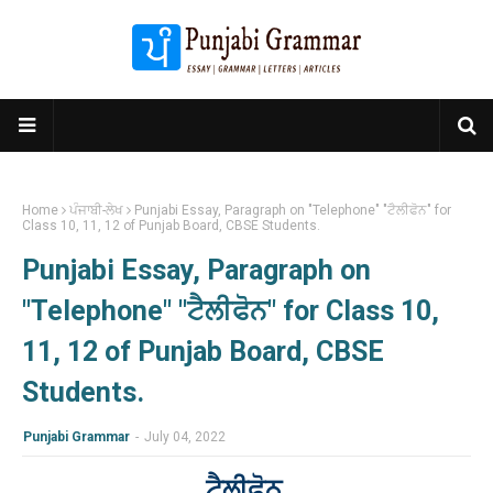
Home
ਪੰਜਾਬੀ-ਲੇਖ
Punjabi Essay, Paragraph on "Telephone" "ਟੈਲੀਫੋਨ" for
Class 10, 11, 12 of Punjab Board, CBSE Students.
Punjabi Essay, Paragraph on
"Telephone" "ਟੈਲੀਫੋਨ" for Class 10,
11, 12 of Punjab Board, CBSE
Students.
Punjabi Grammar
-
July 04, 2022
ਟੈਲੀਫੋਨ