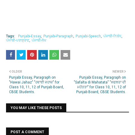
Tags:
Punjabi-Essay
Punjabi-Paragraph
Punjabi-Speech
ਪੰਜਾਬੀ-ਨਿਬੰਧ
ਪੰਜਾਬੀ-ਪਰਾਗ੍ਰਾਫ
ਪੰਜਾਬੀ-ਲੇਖ
OLDER
NEWER
Punjabi Essay, Paragraph on
Punjabi Essay, Paragraph on
"Hawai Jahaz" "ਹਵਾਈ ਜਹਾਜ਼" for
"Safalta di Mahatata" "ਸਫਲਤਾ ਦੀ
Class 10, 11, 12 of Punjab Board,
ਮਹੱਤਤਾ" for Class 10, 11, 12 of
CBSE Students.
Punjab Board, CBSE Students.
YOU MAY LIKE THESE POSTS
POST A COMMENT