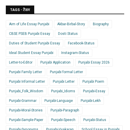
TAGS - ਟੈਗਸ
Aim of Life Essay Punjabi
Akbar-Birbal-Story
Biography
CBSE PSEB Punjabi Essay
Dosti Status
Duties of Student Punjabi Essay
Facebook-Status
Ideal Student Essay Punjabi
Instagram-Status
Letter-to-Editor
Punjabi Application
Punjabi Essay 2026
Punjabi Family Letter
Punjabi formal Letter
Punjabi Informal Letter
Punjabi Letter
Punjabi Poem
Punjabi_Folk_Wisdom
Punjabi_Idioms
Punjabi-Essay
Punjabi-Grammar
Punjabi-Language
Punjabi-Lekh
Punjabi-Moral-Stories
Punjabi-Paragraph
Punjabi-Sample-Paper
Punjabi-Speech
Punjabi-Status
Punjabi-Synonyms
Punjabi-Vyakaran
School Essay in Punjabi