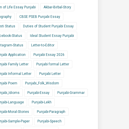
m of Life Essay Punjabi
Akbar-Birbal-Story
ography
CBSE PSEB Punjabi Essay
sti Status
Duties of Student Punjabi Essay
cebook-Status
Ideal Student Essay Punjabi
stagram-Status
Letter-to-Editor
njabi Application
Punjabi Essay 2026
njabi Family Letter
Punjabi formal Letter
njabi Informal Letter
Punjabi Letter
njabi Poem
Punjabi_Folk_Wisdom
njabi_Idioms
Punjabi-Essay
Punjabi-Grammar
njabi-Language
Punjabi-Lekh
njabi-Moral-Stories
Punjabi-Paragraph
njabi-Sample-Paper
Punjabi-Speech