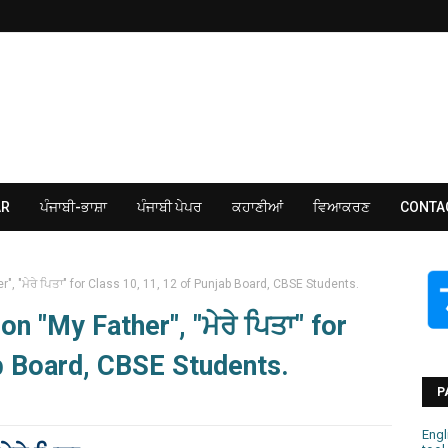
AR
ਪੰਜਾਬੀ-ਭਾਸ਼ਾ
ਪੰਜਾਬੀ ਪੇਪਰ
ਕਹਾਣੀਆਂ
ਵਿਆਕਰਣ
CONTA
", "ਮੇਰੇ ਪਿਤਾ" for Class 10, 11, 12 of Punjab Board, CBSE Students.
n "My Father", "ਮੇਰੇ ਪਿਤਾ" for
ab Board, CBSE Students.
P
Engl