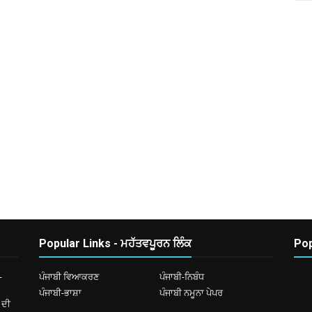
Popular Links - ਮਹੱਤਵਪੂਰਨ ਲਿੰਕ
Pop
-
ਪੰਜਾਬੀ ਵਿਆਕਰਣ
ਪੰਜਾਬੀ-ਨਿਬੰਧ
ਪੰਜਾਬੀ-ਭਾਸ਼ਾ
ਪੰਜਾਬੀ ਨਮੂਨਾ ਪੇਪਰ
 ਦੀ