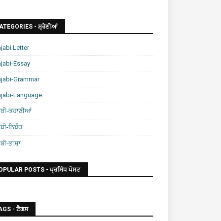
ATEGORIES - ਸ਼੍ਰੇਣੀਆਂ
jabi Letter
jabi-Essay
njabi-Grammar
njabi-Language
ਾਬੀ-ਕਹਾਣੀਆਂ
ਾਬੀ-ਨਿਬੰਧ
ਾਬੀ-ਭਾਸ਼ਾ
OPULAR POSTS - ਪ੍ਰਸਿੱਧ ਪੋਸਟ
AGS - ਟੈਗਸ