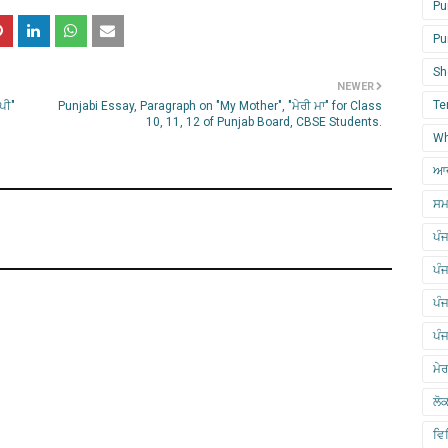
Pu
Pu
Sh
NEWER
Te
ਪੀ"
Punjabi Essay, Paragraph on "My Mother", "ਮੇਰੀ ਮਾ" for Class
10, 11, 12 of Punjab Board, CBSE Students.
Wh
ਆਦ
ਸਮ
ਪੰਜ
ਪੰ
ਪੰ
ਪੰ
ਮੇ
ਲੋ
ਵਿ