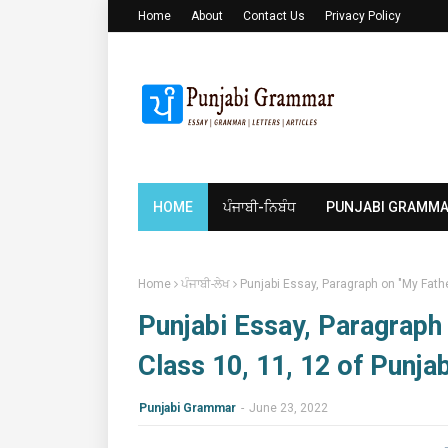
Home
About
Contact Us
Privacy Policy
HOME
ਪੰਜਾਬੀ-ਨਿਬੰਧ
PUNJABI GRAMM
Home
ਪੰਜਾਬੀ-ਲੇਖ
Punjabi Essay, Paragraph on "My Father
Punjabi Essay, Paragraph o
Class 10, 11, 12 of Punj
Punjabi Grammar
-
June 23, 2022