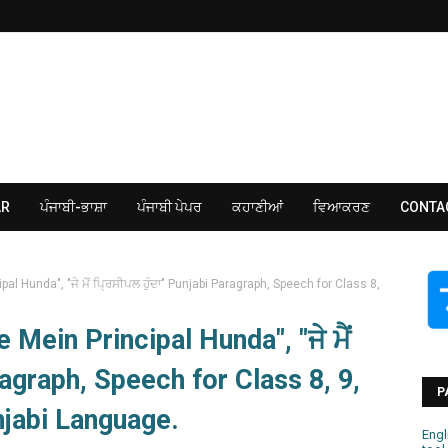
AR
ਪੰਜਾਬੀ-ਭਾਸ਼ਾ
ਪੰਜਾਬੀ ਪੇਪਰ
ਕਹਾਣੀਆਂ
ਵਿਆਕਰਣ
CONTA
al Hunda", "ਜੇ ਮੈਂ ਪ੍ਰਿਸੀਪਲ ਹੁੰਦਾ" Punjabi Paragraph, Speech for Class 8,
 Mein Principal Hunda", "ਜੇ ਮੈਂ
ragraph, Speech for Class 8, 9,
P
njabi Language.
Engl