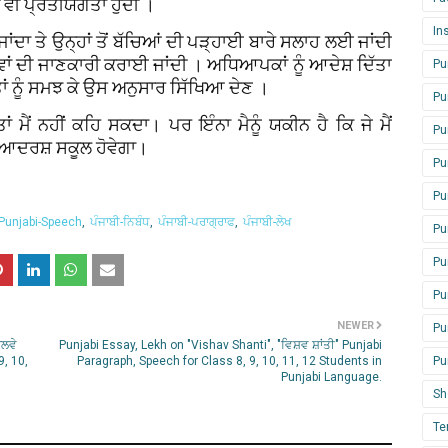
ਵੀ ਪ੍ਰਤੀਯੋਗਤਾ ਹੁੰਦੀ ।
In
ਂਦਾ ਤੇ ਉਨ੍ਹਾਂ ਤੋਂ ਬੱਚਿਆਂ ਦੀ ਪੜ੍ਹਾਈ ਬਾਰੇ ਸਲਾਹ ਲਈ ਜਾਂਦੀ
 ਦੀ ਜਾਣਕਾਰੀ ਕਰਾਈ ਜਾਂਦੀ । ਅਧਿਆਪਕਾਂ ਨੂੰ ਆਦੇਸ਼ ਦਿੱਤਾ
Pu
ਂ ਨੂੰ ਸਮਝ ਕੇ ਉਸ ਅਨੁਸਾਰ ਸਿੱਖਿਆ ਦੇਣ ।
Pu
ਂ ਮੈਂ ਨਹੀਂ ਕਹਿ ਸਕਦਾ। ਪਰ ਇੰਨਾ ਮੈਨੂੰ ਯਕੀਨ ਹੈ ਕਿ ਜੇ ਮੈਂ
Pu
ਾ ਆਦਰਸ਼ ਸਕੂਲ ਹੋਵੇਗਾ।
Pu
Pu
Punjabi-Speech
ਪੰਜਾਬੀ-ਨਿਬੰਧ
ਪੰਜਾਬੀ-ਪਰਾਗ੍ਰਾਫ
ਪੰਜਾਬੀ-ਲੇਖ
Pu
Pu
Pu
NEWER
Pu
ੇਲਵੇ
Punjabi Essay, Lekh on "Vishav Shanti", "ਵਿਸ਼ਵ ਸ਼ਾਂਤੀ" Punjabi
9, 10,
Paragraph, Speech for Class 8, 9, 10, 11, 12 Students in
Pu
Punjabi Language.
Sh
Te