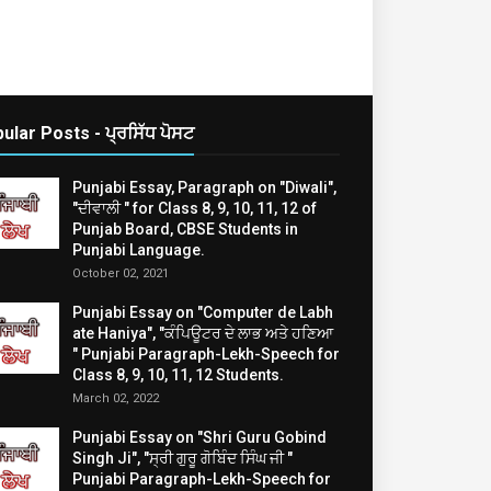
ular Posts - ਪ੍ਰਸਿੱਧ ਪੋਸਟ
Punjabi Essay, Paragraph on "Diwali",
"ਦੀਵਾਲੀ " for Class 8, 9, 10, 11, 12 of
Punjab Board, CBSE Students in
Punjabi Language.
October 02, 2021
Punjabi Essay on "Computer de Labh
ate Haniya", "ਕੰਪਿਊਟਰ ਦੇ ਲਾਭ ਅਤੇ ਹਣਿਆ
" Punjabi Paragraph-Lekh-Speech for
Class 8, 9, 10, 11, 12 Students.
March 02, 2022
Punjabi Essay on "Shri Guru Gobind
Singh Ji", "ਸ੍ਰੀ ਗੁਰੂ ਗੋਬਿੰਦ ਸਿੰਘ ਜੀ "
Punjabi Paragraph-Lekh-Speech for