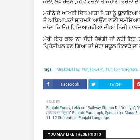
ਕਲਾ, ਲੇਖ ਰਚਨਾ, ਕਵਿ ਰਚਨਾ ਤੇ ਕਹਾਣੀ ਰਚਨਾ ਦੀ 
ਮਹੀਨੇ ਦੇ ਆਖਰੀ ਦਿਨ ਮਾਤਾ ਪਿਤਾ ਨੂੰ ਬੁਲਾਇਆ ਜਾ
ਤੇ ਅਧਿਆਪਕਾਂ ਸਾਹਮਣੇ ਆਉਂਣ ਵਾਲੀ ਸਮੱਸਿਆਵਾਂ
ਜਾਂਦਾ ਕਿ ਉਹ ਵਿਦਿਆਰਥੀਆਂ ਦੀਆਂ ਨਿੱਜੀ ਹਾਲਤਾ
ਮੇਰੀ ਇਹ ਕਲਪਨਾ ਸੱਚੀ ਹੋਵੇਗੀ ਜਾਂ ਨਹੀਂ ਇਹ ਤਾ
ਪ੍ਰਿੰਸੀਪਲ ਬਣ ਗਿਆ ਤਾਂ ਮੇਰਾ ਸਕੂਲ ਇਲਾਕੇ ਦ
Tags:
Punjabi-Essay
Punjabi-Lekh
Punjabi-Paragraph
Facebook
Twitter
OLDER
Punjabi Essay, Lekh on "Railway Station Da Drishya", "ਰ
ਸਟੇਸ਼ਨ ਦਾ ਦ੍ਰਿਸ਼" Punjabi Paragraph, Speech for Class 8, 
11, 12 Students in Punjabi Language.
YOU MAY LIKE THESE POSTS