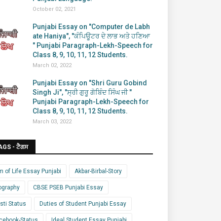
October 02, 2021
Punjabi Essay on "Computer de Labh
ate Haniya", "ਕੰਪਿਊਟਰ ਦੇ ਲਾਭ ਅਤੇ ਹਣਿਆ
" Punjabi Paragraph-Lekh-Speech for
Class 8, 9, 10, 11, 12 Students.
March 02, 2022
Punjabi Essay on "Shri Guru Gobind
Singh Ji", "ਸ੍ਰੀ ਗੁਰੂ ਗੋਬਿੰਦ ਸਿੰਘ ਜੀ "
Punjabi Paragraph-Lekh-Speech for
Class 8, 9, 10, 11, 12 Students.
March 03, 2022
AGS - ਟੈਗਸ
m of Life Essay Punjabi
Akbar-Birbal-Story
ography
CBSE PSEB Punjabi Essay
sti Status
Duties of Student Punjabi Essay
cebook-Status
Ideal Student Essay Punjabi