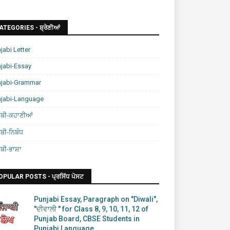
ATEGORIES - ਸ਼੍ਰੇਣੀਆਂ
jabi Letter
jabi-Essay
njabi-Grammar
njabi-Language
ਾਬੀ-ਕਹਾਣੀਆਂ
ਾਬੀ-ਨਿਬੰਧ
ਾਬੀ-ਭਾਸ਼ਾ
OPULAR POSTS - ਪ੍ਰਸਿੱਧ ਪੋਸਟ
Punjabi Essay, Paragraph on "Diwali",
"ਦੀਵਾਲੀ " for Class 8, 9, 10, 11, 12 of
Punjab Board, CBSE Students in
Punjabi Language.