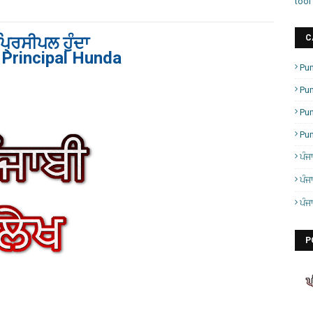
tool
C
ਂ ਪ੍ਰਿਸੀਪਲ ਹੁੰਦਾ
 Principal Hunda
Pun
Pun
Pu
Pu
ਪੰਜ
ਪੰਜ
ਪੰਜ
P