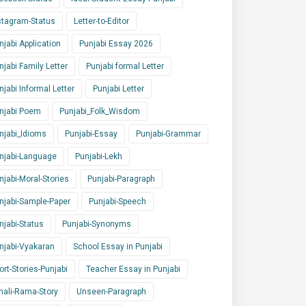
stagram-Status
Letter-to-Editor
njabi Application
Punjabi Essay 2026
njabi Family Letter
Punjabi formal Letter
njabi Informal Letter
Punjabi Letter
njabi Poem
Punjabi_Folk_Wisdom
njabi_Idioms
Punjabi-Essay
Punjabi-Grammar
njabi-Language
Punjabi-Lekh
njabi-Moral-Stories
Punjabi-Paragraph
njabi-Sample-Paper
Punjabi-Speech
njabi-Status
Punjabi-Synonyms
njabi-Vyakaran
School Essay in Punjabi
ort-Stories-Punjabi
Teacher Essay in Punjabi
nali-Rama-Story
Unseen-Paragraph