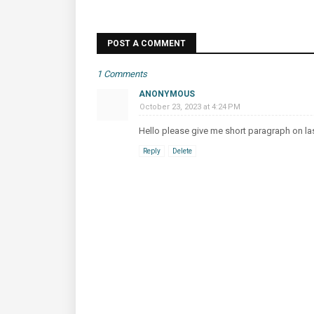
POST A COMMENT
1 Comments
ANONYMOUS
October 23, 2023 at 4:24 PM
Hello please give me short paragraph on la
Reply
Delete