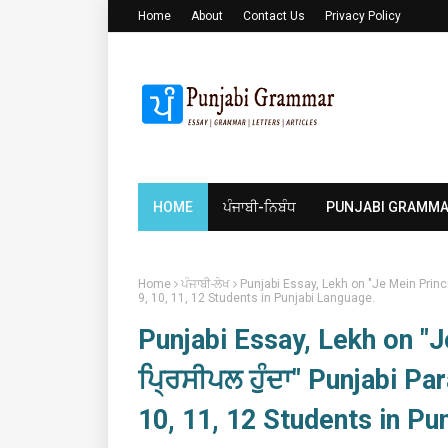
Home
About
Contact Us
Privacy Policy
HOME
ਪੰਜਾਬੀ-ਨਿਬੰਧ
PUNJABI GRAMM
Home
ਪੰਜਾਬੀ-ਲੇਖ
Punjabi Essay, Lekh on "Je Mein Princip
9, 10, 11, 12 Students in Punjabi Language.
Punjabi Essay, Lekh on "Je
ਪ੍ਰਿਸੀਪਲ ਹੁੰਦਾ" Punjabi Pa
10, 11, 12 Students in Pu