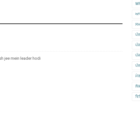
Wh
ਆਦ
ਸਮ
ਪੰਜ
ਪੰ
ਪੰ
sh jee mein leader hodi
ਪੰ
ਮੇ
ਲੋ
ਵਿ