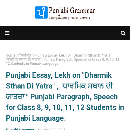
Home
ਪੰਜਾਬੀ-ਲੇਖ
Punjabi Essay, Lekh on "Dharmik Sthan Di Yatra ",
"ਧਾਰਮਿਕ ਸਥਾਨ ਦੀ ਯਾਤਰਾ " Punjabi Paragraph, Speech for Class 8, 9, 10, 11,
12 Students in Punjabi Language.
Punjabi Essay, Lekh on "Dharmik
Sthan Di Yatra ", "ਧਾਰਮਿਕ ਸਥਾਨ ਦੀ
ਯਾਤਰਾ " Punjabi Paragraph, Speech
for Class 8, 9, 10, 11, 12 Students in
Punjabi Language.