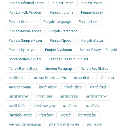
Punjabi Informal Letter
Punjabi Letter
Punjabi Poem
Punjabi_Folk_Wisdom
Punjabi_Idioms
Punjabi-Essay
Punjabi-Grammar
Punjabi-Language
Punjabi-Lekh
Punjabi-Moral-Stories
Punjabi-Paragraph
Punjabi-Sample-Paper
Punjabi-Speech
Punjabi-Status
Punjabi-Synonyms
Punjabi-Vyakaran
School Essay in Punjabi
Short-Stories-Punjabi
Teacher Essay in Punjabi
Tenali-Rama-Story
Unseen-Paragraph
WhatsApp-Status
ਅਣਡਿੱਠਾ ਪੈਰਾ
ਆਦਰਸ਼ ਵਿਦਿਆਰਥੀ ਲੇਖ
ਆਂਪੰਜਾਬੀ ਪੱਤਰ
ਸੱਦਾ-ਪੱਤਰ
ਸਮਾਨਾਰਥਕ-ਸ਼ਬਦ
ਦੋਸਤੀ ਸਟੇਟਸ
ਪੰਜਾਬੀ ਕਵਿਤਾ
ਪੰਜਾਬੀ ਚਿੱਠੀ
ਪੰਜਾਬੀ ਚਿੱਠੀਆਂ
ਪੰਜਾਬੀ ਪੱਤਰ
ਪੰਜਾਬੀ-ਸਟੇਟਸ
ਪੰਜਾਬੀ-ਕਹਾਣੀਆਂ
ਪੰਜਾਬੀ-ਨਿਬੰਧ
ਪੰਜਾਬੀ-ਪਰਾਗ੍ਰਾਫ
ਪੰਜਾਬੀ-ਭਾਸ਼ਾ
ਪੰਜਾਬੀ-ਲੇਖ
ਪੰਜਾਬੀ-ਵਿਆਕਰਣ
ਪੱਤਰ ਲੇਖਨ
ਮੁਹਾਵਰੇ
ਮੇਰਾ ਸਕੂਲ ਲੇਖ
ਮੇਰਾ ਮਨਪਸੰਦ ਅਧਿਆਪਕ
ਮੇਰੇ ਜੀਵਨ ਦਾ ਉਦੇਸ਼ ਲੇਖ
ਲੋਕ_ ਅਖਾਣ