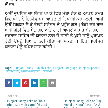
ਤੋਂ ਸਨ|
ਅਸੀਂ ਦੁਪਹਿਰ ਦਾ ਲੰਗਰ ਖਾ ਕੇ ਫਿਰ ਮੱਥਾ ਟੇਕ ਕੇ ਆਪਣੇ ਕਮਰੇ
ਵਿਚ ਆ ਗਏ ਦਿੱਲੀ ਵਾਪਸ ਆਉਣ ਦੀ ਤਿਆਰੀ ਕਰ - ਲਈ ! ਅਸੀਂ
ਉੱਥੋਂ ਰਿਕਸ਼ਾ ਲੈ ਕੇ ਰੇਲਵੇ ਸਟੇਸ਼ਨ ਤੇ ਪਹੁੰਚ ਗਏ | ਥੋੜੀ ਦੇਰ ਬਾਦ
ਅਸੀਂ ਗੱਡੀ ਵਿਚ ਬੈਠ ਗਏ ਅਤੇ ਰਾਤੀ ਆਪਣੇ ਘਰ ਤੋਂ ਪੁੱਜ ਗਏ ।
ਦਰਬਾਰ ਸਾਹਿਬ ਦੀ ਯਾਤਰਾ ਨਾਲ ਜੋ ਸ਼ਾਂਤੀ ਤੇ ਖੁਸ਼ੀ ਸਾਨੂੰ ਪ੍ਰਾਪਤ
ਹੋਈ ਉਸਨੂੰ ਬਿਆਨ ਨਹੀਂ ਕੀਤਾ ਜਾ ਸਕਦਾ । ਇਹ ਧਾਰਮਿਕ
ਯਾਤਰਾ ਮੈਨੂੰ ਹਮੇਸ਼ਾ ਯਾਦ ਰਹੇਗੀ ।
Tags:
Punjabi-Essay
Punjabi-Lekh
Punjabi-Paragraph
Punjabi-Speech
ਪੰਜਾਬੀ-ਨਿਬੰਧ
ਪੰਜਾਬੀ-ਪਰਾਗ੍ਰਾਫ
ਪੰਜਾਬੀ-ਲੇਖ
OLDER
NEWER
Punjabi Essay, Lekh on "Bhid
Punjabi Essay, Lekh on "Taj
Bhari Bus Vich Yatra", "ਭੀੜ ਭਰੀ
Mahal Di Yatra", "ਤਾਜ ਮਹੱਲ ਦੀ