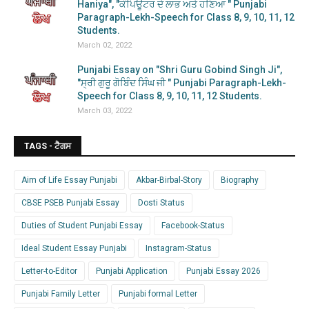
Haniya", "ਕੰਪਿਊਟਰ ਦੇ ਲਾਭ ਅਤੇ ਹਣਿਆ " Punjabi
Paragraph-Lekh-Speech for Class 8, 9, 10, 11, 12
Students.
March 02, 2022
Punjabi Essay on "Shri Guru Gobind Singh Ji",
"ਸ੍ਰੀ ਗੁਰੂ ਗੋਬਿੰਦ ਸਿੰਘ ਜੀ " Punjabi Paragraph-Lekh-
Speech for Class 8, 9, 10, 11, 12 Students.
March 03, 2022
TAGS - ਟੈਗਸ
Aim of Life Essay Punjabi
Akbar-Birbal-Story
Biography
CBSE PSEB Punjabi Essay
Dosti Status
Duties of Student Punjabi Essay
Facebook-Status
Ideal Student Essay Punjabi
Instagram-Status
Letter-to-Editor
Punjabi Application
Punjabi Essay 2026
Punjabi Family Letter
Punjabi formal Letter