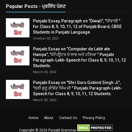
Popular Posts - ਪ੍ਰਸਿੱਧ ਪੋਸਟ
Punjabi Essay, Paragraph on "Diwali", "ਦੀਵਾਲੀ "
for Class 8, 9, 10, 11, 12 of Punjab Board, CBSE
Students in Punjabi Language.
October 02, 2021
Punjabi Essay on "Computer de Labh ate
Haniya", "ਕੰਪਿਊਟਰ ਦੇ ਲਾਭ ਅਤੇ ਹਣਿਆ " Punjabi
Paragraph-Lekh-Speech for Class 8, 9, 10, 11, 12
Students.
March 02, 2022
Punjabi Essay on "Shri Guru Gobind Singh Ji",
"ਸ੍ਰੀ ਗੁਰੂ ਗੋਬਿੰਦ ਸਿੰਘ ਜੀ " Punjabi Paragraph-Lekh-
Speech for Class 8, 9, 10, 11, 12 Students.
March 03, 2022
Home
About
Contact Us
Privacy Policy
Copyright ©
2026
Punjabi Grammar