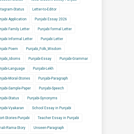
stagram-Status
Letter-to-Editor
njabi Application
Punjabi Essay 2026
njabi Family Letter
Punjabi formal Letter
njabi Informal Letter
Punjabi Letter
njabi Poem
Punjabi_Folk_Wisdom
njabi_Idioms
Punjabi-Essay
Punjabi-Grammar
njabi-Language
Punjabi-Lekh
njabi-Moral-Stories
Punjabi-Paragraph
njabi-Sample-Paper
Punjabi-Speech
njabi-Status
Punjabi-Synonyms
njabi-Vyakaran
School Essay in Punjabi
ort-Stories-Punjabi
Teacher Essay in Punjabi
nali-Rama-Story
Unseen-Paragraph