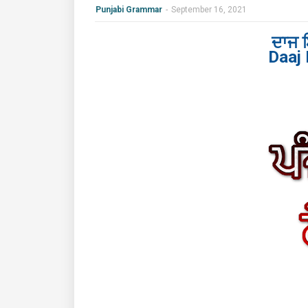
Punjabi Grammar
-
September 16, 2021
ਦਾਜ 
Daaj