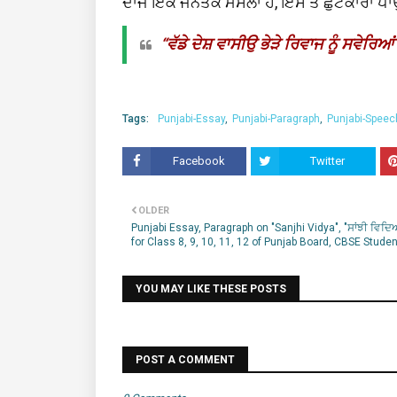
ਦਾਜ ਇਕ ਜਨਤਕ ਮਸਲਾ ਹੈ, ਇਸ ਤੋਂ ਛੁਟਕਾਰਾ ਪਾਉ
“ਵੱਡੇ ਦੇਸ਼ ਵਾਸੀਉ ਭੇੜੇ ਰਿਵਾਜ ਨੂੰ ਸਵੇਰਿ
Tags:
Punjabi-Essay
Punjabi-Paragraph
Punjabi-Speec
Facebook
Twitter
OLDER
Punjabi Essay, Paragraph on "Sanjhi Vidya", "ਸਾਂਝੀ ਵਿਦਿ
for Class 8, 9, 10, 11, 12 of Punjab Board, CBSE Studen
YOU MAY LIKE THESE POSTS
POST A COMMENT