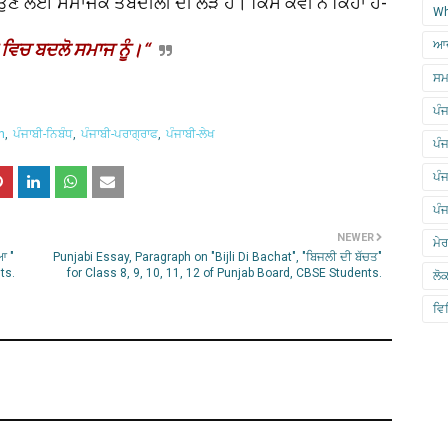
ਣ ਲਈ ਸਮਾਜਕ ਤਬਦੀਲੀ ਦੀ ਲੋੜ ਹੈ। ਕਿਸੇ ਕਵੀ ਨੇ ਕਿਹਾ ਹੈ-
Wh
ਆਦ
ਆਂ ਵਿਚ ਬਦਲੋ ਸਮਾਜ ਨੂੰ।“
ਸਮ
ਪੰਜ
h
ਪੰਜਾਬੀ-ਨਿਬੰਧ
ਪੰਜਾਬੀ-ਪਰਾਗ੍ਰਾਫ
ਪੰਜਾਬੀ-ਲੇਖ
ਪੰ
ਪੰ
ਪੰ
NEWER
ਮੇ
ਆ "
Punjabi Essay, Paragraph on "Bijli Di Bachat", "ਬਿਜਲੀ ਦੀ ਬੱਚਤ"
ts.
for Class 8, 9, 10, 11, 12 of Punjab Board, CBSE Students.
ਲੋ
ਵਿ