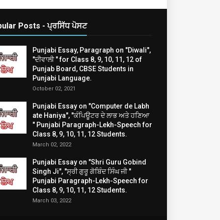
ular Posts - ਪ੍ਰਸਿੱਧ ਪੋਸਟ
Punjabi Essay, Paragraph on "Diwali",
"ਦੀਵਾਲੀ " for Class 8, 9, 10, 11, 12 of
Punjab Board, CBSE Students in
Punjabi Language.
October 02, 2021
Punjabi Essay on "Computer de Labh
ate Haniya", "ਕੰਪਿਊਟਰ ਦੇ ਲਾਭ ਅਤੇ ਹਣਿਆ
" Punjabi Paragraph-Lekh-Speech for
Class 8, 9, 10, 11, 12 Students.
March 02, 2022
Punjabi Essay on "Shri Guru Gobind
Singh Ji", "ਸ੍ਰੀ ਗੁਰੂ ਗੋਬਿੰਦ ਸਿੰਘ ਜੀ "
Punjabi Paragraph-Lekh-Speech for
Class 8, 9, 10, 11, 12 Students.
March 03, 2022