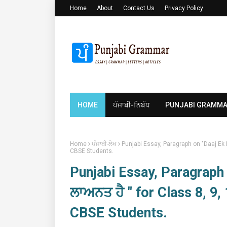
Home
About
Contact Us
Privacy Policy
HOME
ਪੰਜਾਬੀ-ਨਿਬੰਧ
PUNJABI GRAMM
Home
ਪੰਜਾਬੀ-ਲੇਖ
Punjabi Essay, Paragraph on "Daaj Ek L
CBSE Students.
Punjabi Essay, Paragraph 
ਲਾਅਨਤ ਹੈ " for Class 8, 9,
CBSE Students.