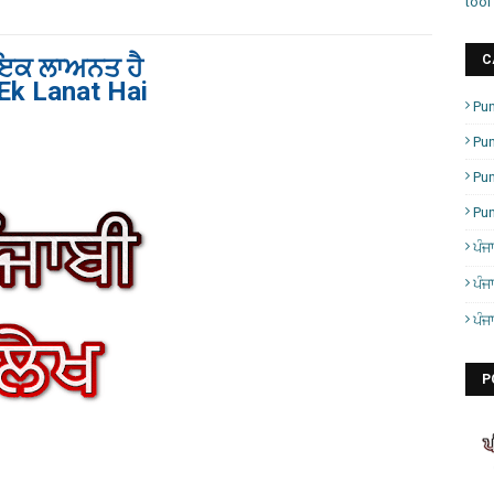
tool
C
ਇਕ ਲਾਅਨਤ ਹੈ
 Ek Lanat Hai
Pun
Pun
Pu
Pu
ਪੰਜ
ਪੰਜ
ਪੰਜ
P