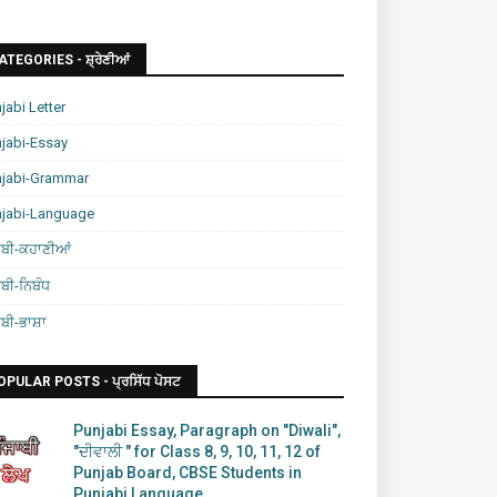
ATEGORIES - ਸ਼੍ਰੇਣੀਆਂ
jabi Letter
jabi-Essay
njabi-Grammar
njabi-Language
ਾਬੀ-ਕਹਾਣੀਆਂ
ਾਬੀ-ਨਿਬੰਧ
ਾਬੀ-ਭਾਸ਼ਾ
OPULAR POSTS - ਪ੍ਰਸਿੱਧ ਪੋਸਟ
Punjabi Essay, Paragraph on "Diwali",
"ਦੀਵਾਲੀ " for Class 8, 9, 10, 11, 12 of
Punjab Board, CBSE Students in
Punjabi Language.